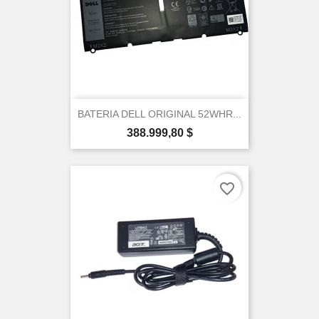
BATERIA DELL ORIGINAL 52WHR...
Precio
388.999,80 $
favorite_border