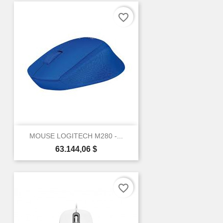
favorite_border
MOUSE LOGITECH M280 -...
Precio
63.144,06 $
favorite_border