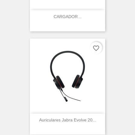
CARGADOR...
favorite_border
Auriculares Jabra Evolve 20...