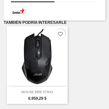
TAMBIÉN PODRÍA INTERESARLE
favorite_border
MOUSE BRB STR41
Precio
6.959,29 $