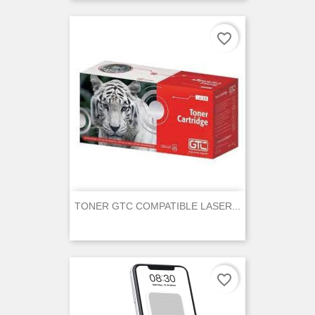
favorite_border
TONER GTC COMPATIBLE LASER...
favorite_border