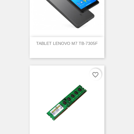
TABLET LENOVO M7 TB-7305F
favorite_border