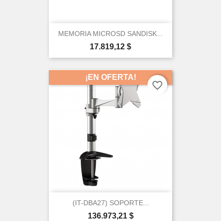
MEMORIA MICROSD SANDISK...
Precio
17.819,12 $
¡EN OFERTA!
favorite_border
(IT-DBA27) SOPORTE...
Precio
136.973,21 $