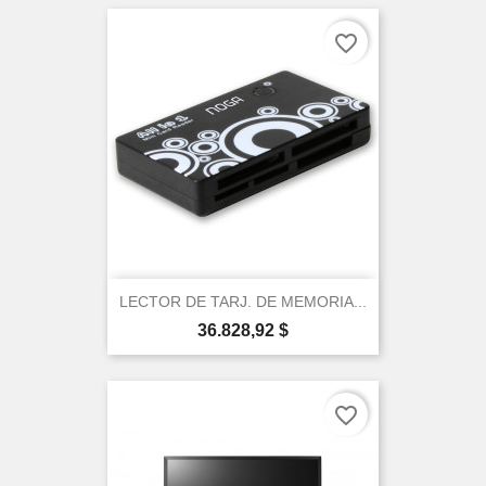
favorite_border
×
Create wishlist
LECTOR DE TARJ. DE MEMORIA...
Precio
36.828,92 $
Wishlist name
favorite_border
Cancel