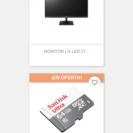
Create wishlist
MONITOR LG LED 27...
¡EN OFERTA!
favorite_border