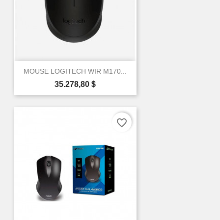
MOUSE LOGITECH WIR M170...
Precio
35.278,80 $
favorite_border