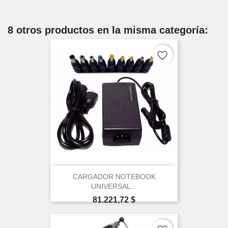
8 otros productos en la misma categoría:
favorite_border
CARGADOR NOTEBOOK
UNIVERSAL...
Precio
81.221,72 $