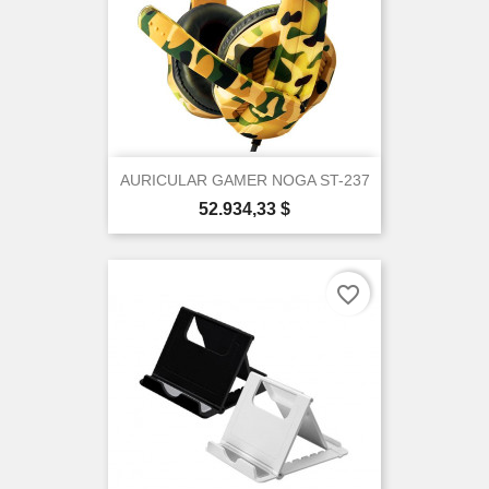
AURICULAR GAMER NOGA ST-237
Precio
52.934,33 $
favorite_border