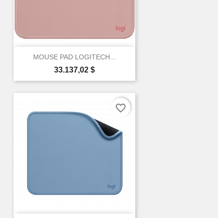
MOUSE PAD LOGITECH...
Precio
33.137,02 $
favorite_border