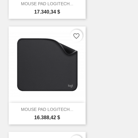
MOUSE PAD LOGITECH...
Precio
17.340,34 $
favorite_border
MOUSE PAD LOGITECH...
Precio
16.388,42 $