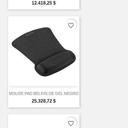
Precio
12.418,25 $
favorite_border
MOUSE PAD BELKIN DE GEL NEGRO
Precio
25.328,72 $
favorite_border