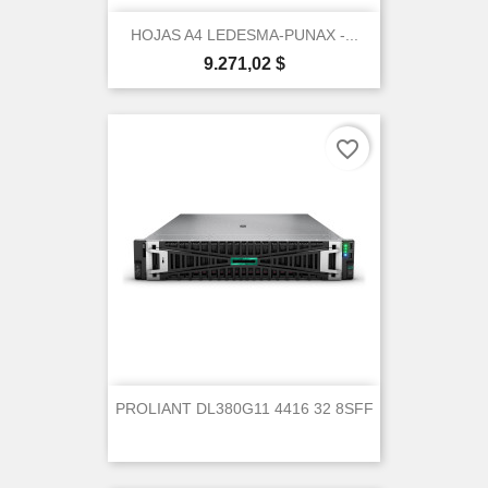
HOJAS A4 LEDESMA-PUNAX -...
Precio
9.271,02 $
favorite_border
PROLIANT DL380G11 4416 32 8SFF