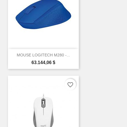
MOUSE LOGITECH M280 -...
Precio
63.144,06 $
favorite_border