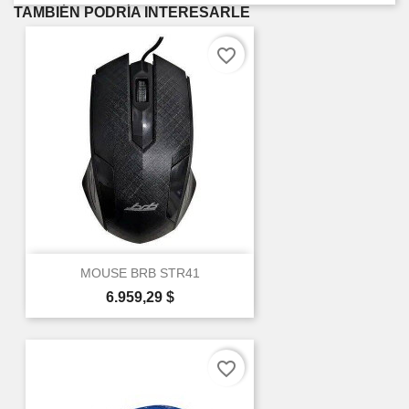
TAMBIÉN PODRÍA INTERESARLE
favorite_border
MOUSE BRB STR41
Precio
6.959,29 $
favorite_border