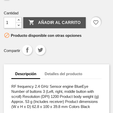
Cantidad

favorite_border
AÑADIR AL CARRITO

Producto disponible con otras opciones
Compartir
Descripción
Detalles del producto
RF frequency 2.4 GHz Sensor engine BlueEye
Number of buttons 3 (Left, right, middle button with
scroll) Resolution (DPI) 1200 Product body weight (g)
Approx. 53 g (Includes receiver) Product dimensions
(W x H x D) 62.8 x 100 x 39.8 mm Colors Black