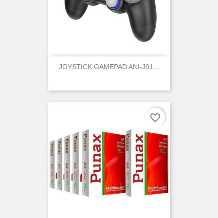
JOYSTICK GAMEPAD ANI-J01...
favorite_border