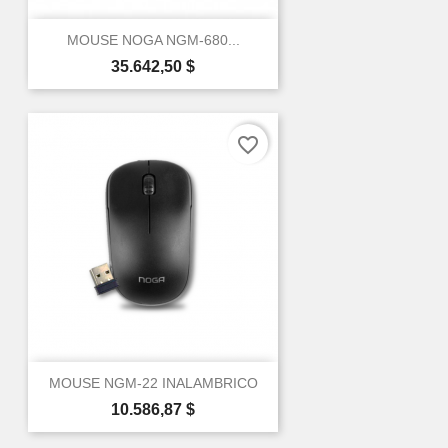
MOUSE NOGA NGM-680...
Precio
35.642,50 $
×
favorite_border
Create wishlist
Wishlist name
Cancel
Create wishlist
MOUSE NGM-22 INALAMBRICO
Precio
10.586,87 $