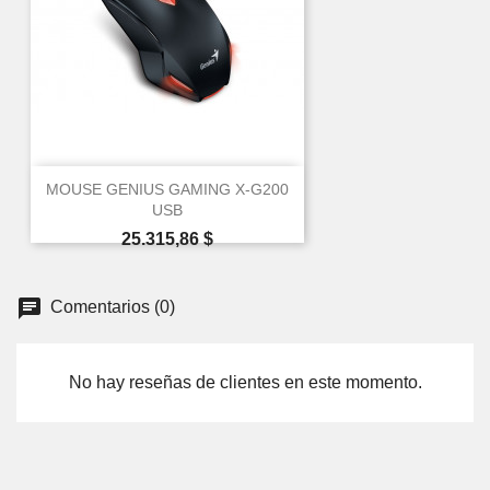
MOUSE GENIUS GAMING X-G200
USB
Precio
25.315,86 $
Comentarios (0)
No hay reseñas de clientes en este momento.