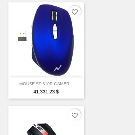
favorite_border
MOUSE ST-610R GAMER...
Precio
41.331,23 $
favorite_border