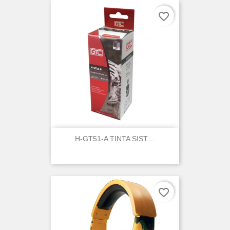
favorite_border
H-GT51-A TINTA SIST....
favorite_border