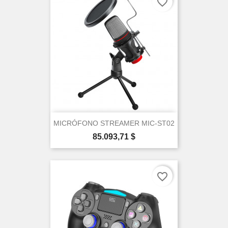
favorite_border
MICRÓFONO STREAMER MIC-ST02
Precio
85.093,71 $
favorite_border