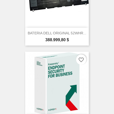
BATERIA DELL ORIGINAL 52WHR...
Precio
388.999,80 $
favorite_border