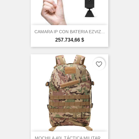
CAMARA IP CON BATERIA EZVIZ...
Precio
257.734,66 $
favorite_border
MOCHILA 40L TÁCTICA MILITAR...