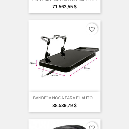
Precio
71.563,55 $
favorite_border
×
Create wishlist
Wishlist name
Cancel
Create wishlist
BANDEJA NOGA PARA EL AUTO...
Precio
38.539,79 $
favorite_border