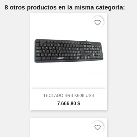
8 otros productos en la misma categoría:
favorite_border
TECLADO BRB K608 USB
Precio
7.666,80 $
favorite_border