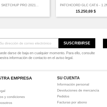


Vista rápida
Vista rápida
SKETCHUP PRO 2021...
PATCHCORD GLC CAT.6 - 1.2M
Precio
15.250,69 $
ede darse de baja en cualquier momento. Para ello, consulte
estra información de contacto en el aviso legal.
STRA EMPRESA
SU CUENTA
Información personal
Devoluciones de mercancía
egal
Pedidos
os y condiciones
Facturas por abono
nosotros