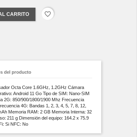
favorite_border
AL CARRITO
es del producto
ador Octa Core 1.6GHz, 1.2GHz Cámara
rativo: Android 11 Go Tipo de SIM: Nano-SIM
ia 2G: 850/900/1800/1900 Mhz Frecuencia
recuencia 4G: Bandas 1, 2, 3, 4, 5, 7, 8, 12,
0 mAh Memoria RAM: 2 GB Memoria Interna: 32
o: 211 g Dimensión del equipo: 164.2 x 75.9
i: Si NFC: No