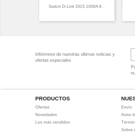

Vista rápida
Switch D-Link DGS 1008A 8...
Infórmese de nuestras últimas noticias y
ofertas especiales
Pu
nu
PRODUCTOS
NUE
Ofertas
Envío
Novedades
Aviso l
Los más vendidos
Términ
Sobre 