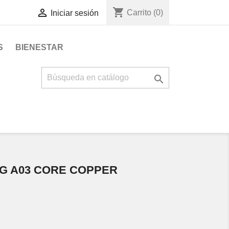
shopping_cart

Carrito
(0)
Iniciar sesión
S
BIENESTAR

G A03 CORE COPPER