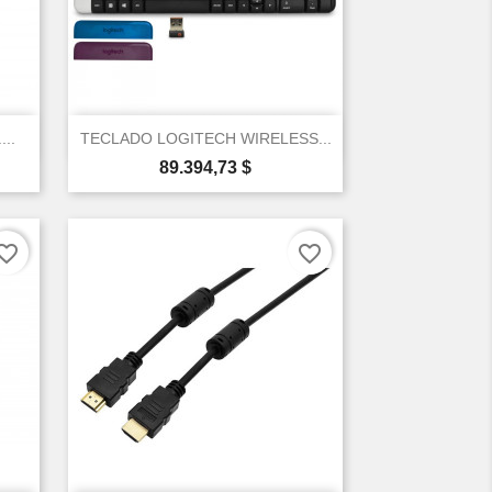
×

Vista rápida
..
TECLADO LOGITECH WIRELESS...
Precio
89.394,73 $
orite_border
favorite_border