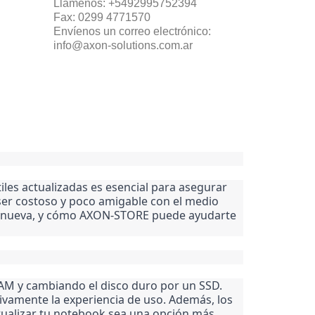
Llámenos:
+5492995752394
Fax:
0299 4771570
Envíenos un correo electrónico:
info@axon-solutions.com.ar
s actualizadas es esencial para asegurar 
r costoso y poco amigable con el medio 
una nueva, y cómo AXON-STORE puede ayudarte 
M y cambiando el disco duro por un SSD. 
ivamente la experiencia de uso. Además, los 
ualizar tu notebook sea una opción más 