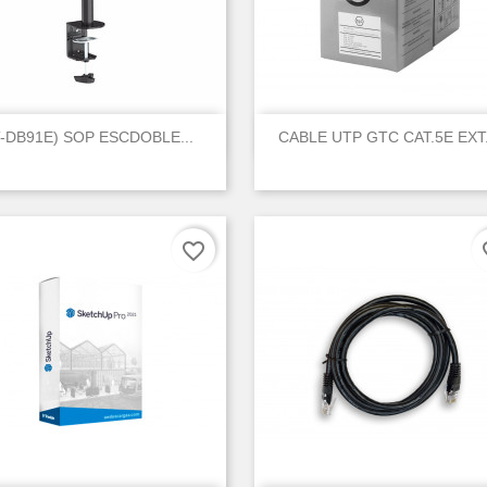
reate wishlist


Vista rápida
Vista rápida
T-DB91E) SOP ESCDOBLE...
CABLE UTP GTC CAT.5E EXT..
ist name
favorite_border
fav
Cancel
Create wishlist