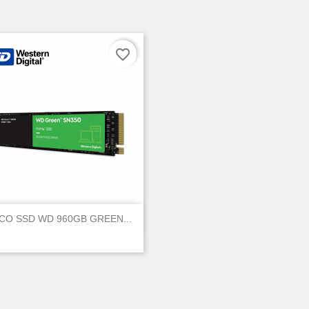
favorite_border

Vista rápida
CO SSD WD 960GB GREEN...