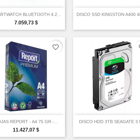
Cancel
Create wishlist


Vista rápida
Vista rápida
RTWATCH BLUETOOTH 4.2...
DISCO SSD KINGSTON A400 
Precio
7.059,73 $
favorite_border
fav


Vista rápida
Vista rápida
JAS REPORT - A4 75 GR -...
DISCO HDD 3TB SEAGATE 3.5
Precio
11.427,07 $