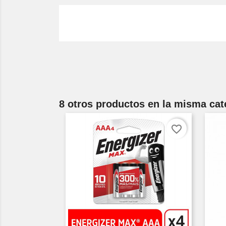
8 otros productos en la misma cat
favorite_border
C
Wishl