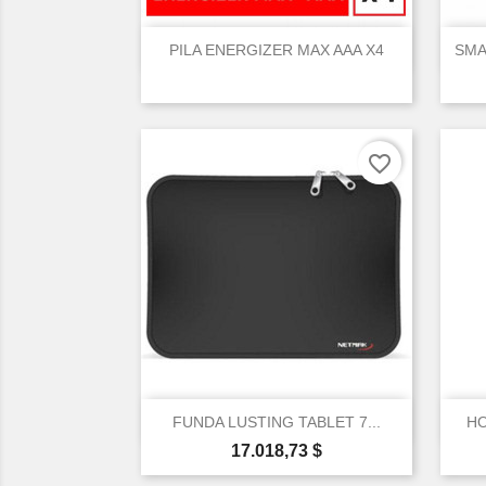

Vista rápida
PILA ENERGIZER MAX AAA X4
SMA
favorite_border

Vista rápida
FUNDA LUSTING TABLET 7...
HO
Precio
17.018,73 $