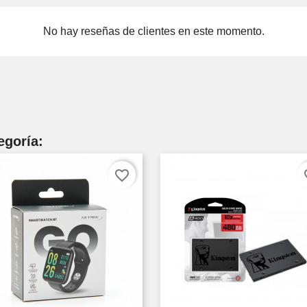
No hay reseñas de clientes en este momento.
egoría:
favorite_border
fav
reate wishlist
ist name