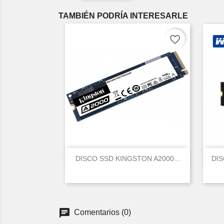
TAMBIÉN PODRÍA INTERESARLE
favorite_border

Vista rápida
DISCO SSD KINGSTON A2000...
DIS
Comentarios (0)