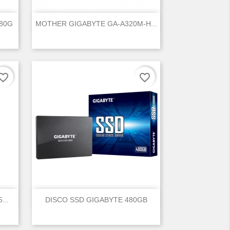

Vista rápida
480G
MOTHER GIGABYTE GA-A320M-H...
orite_border
favorite_border

Vista rápida
...
DISCO SSD GIGABYTE 480GB