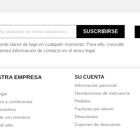
ede darse de baja en cualquier momento. Para ello, consulte
estra información de contacto en el aviso legal.
STRA EMPRESA
SU CUENTA
Información personal
Devoluciones de mercancía
egal
Pedidos
os y condiciones
Facturas por abono
nosotros
Direcciones
te con nosotros
Cupones de descuento
l sitio