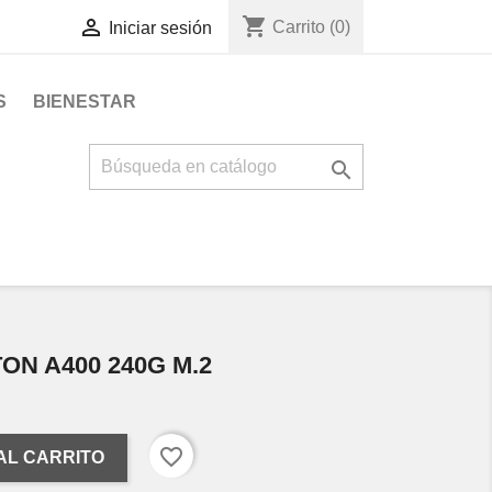
shopping_cart

Carrito
(0)
Iniciar sesión
S
BIENESTAR

ON A400 240G M.2
favorite_border
AL CARRITO