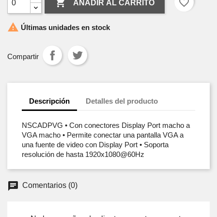

favorite_border
AÑADIR AL CARRITO

Últimas unidades en stock
Compartir
Descripción
Detalles del producto
NSCADPVG • Con conectores Display Port macho a
VGA macho • Permite conectar una pantalla VGA a
una fuente de video con Display Port • Soporta
resolución de hasta 1920x1080@60Hz
Comentarios (0)