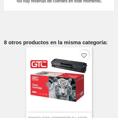
No hay reseñas de clientes en este momento.
8 otros productos en la misma categoría:
favorite_border