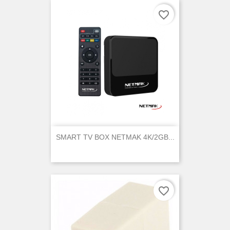
favorite_border
SMART TV BOX NETMAK 4K/2GB...
favorite_border