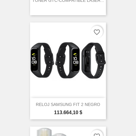
TONER GTC-COMPATIBLE LASER...
favorite_border
RELOJ SAMSUNG FIT 2 NEGRO
Precio
113.664,10 $