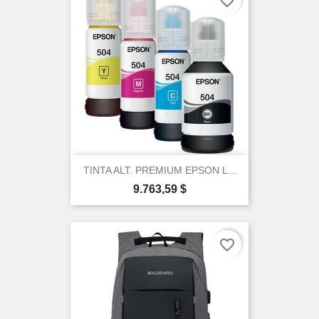
favorite_border
TINTA ALT. PREMIUM EPSON L...
Precio
9.763,59 $
favorite_border