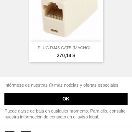
PLUG RJ45 CAT5 (MACHO)...
Precio
270,14 $
Infórmese de nuestras últimas noticias y ofertas especiales
Puede darse de baja en cualquier momento. Para ello, consulte
nuestra información de contacto en el aviso legal.