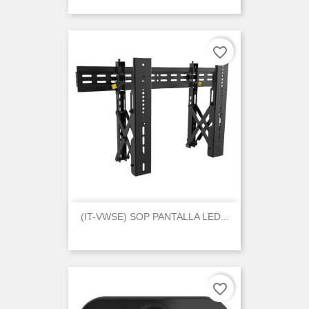
favorite_border
(IT-VWSE) SOP PANTALLA LED...
favorite_border