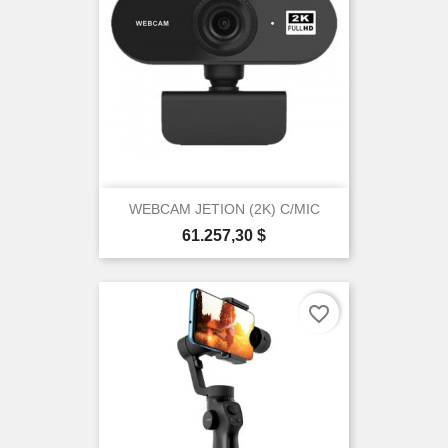
WEBCAM JETION (2K) C/MIC
Precio
61.257,30 $
favorite_border