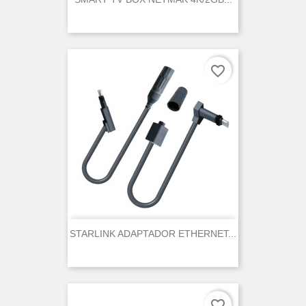
favorite_border
STARLINK ADAPTADOR ETHERNET...
favorite_border