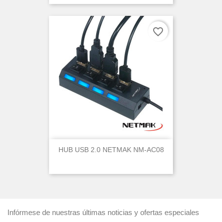
favorite_border
HUB USB 2.0 NETMAK NM-AC08
Infórmese de nuestras últimas noticias y ofertas especiales