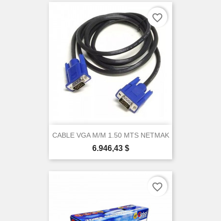
favorite_border
×
Create wishlist
CABLE VGA M/M 1.50 MTS NETMAK
Precio
6.946,43 $
Wishlist name
favorite_border
Cancel