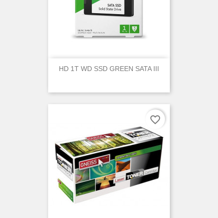
HD 1T WD SSD GREEN SATA III
favorite_border