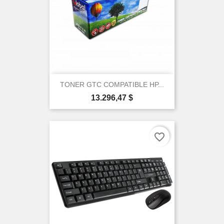
Create wishlist
TONER GTC COMPATIBLE HP...
Precio
13.296,47 $
favorite_border