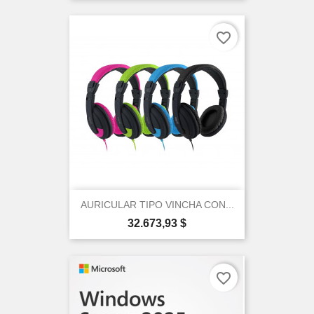
favorite_border
AURICULAR TIPO VINCHA CON...
Precio
32.673,93 $
favorite_border