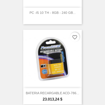
PC -I5 10 TH - 8GB - 240 GB...
×
favorite_border
Create wishlist
Wishlist name
Cancel
Create wishlist
BATERIA RECARGABLE ACD-786...
Precio
23.013,24 $