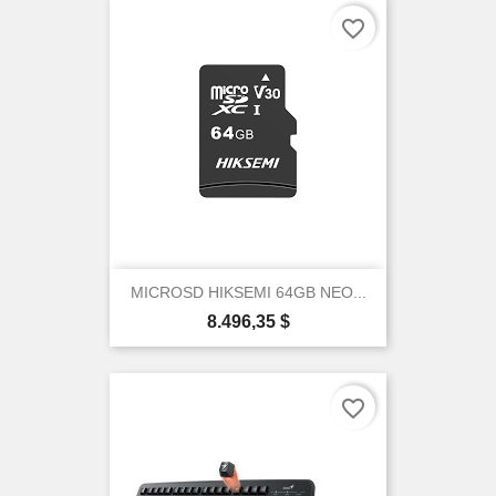
favorite_border
MICROSD HIKSEMI 64GB NEO...
Precio
8.496,35 $
favorite_border