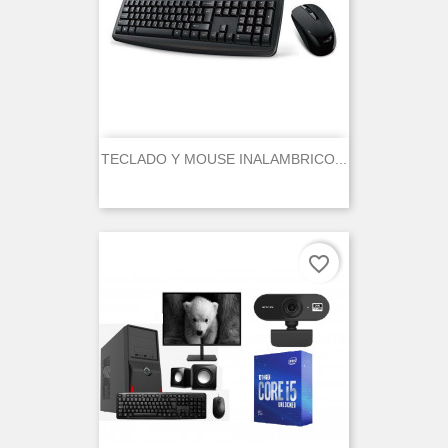
TECLADO Y MOUSE INALAMBRICO...
favorite_border