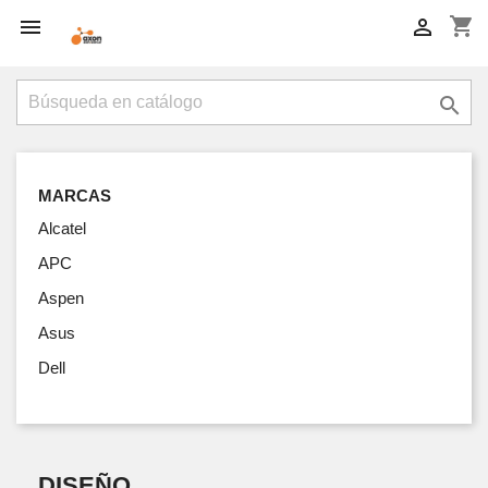
shopping_cart



MARCAS
Alcatel
APC
Aspen
Asus
Dell
DISEÑO